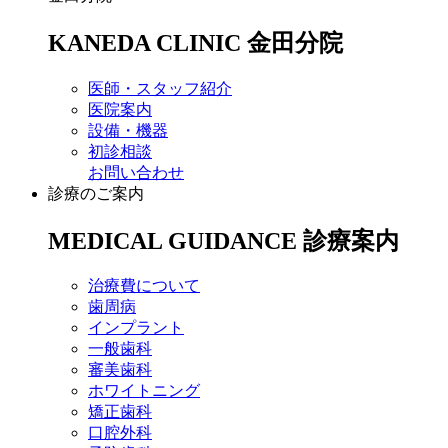
KANEDA CLINIC
金田分院
医師・スタッフ紹介
医院案内
設備・機器
初診相談
お問い合わせ
診療のご案内
MEDICAL GUIDANCE
診療案内
治療費について
歯周病
インプラント
一般歯科
審美歯科
ホワイトニング
矯正歯科
口腔外科