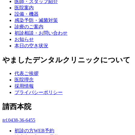
医師・スタッフ紹介
医院案内
設備・機器
感染予防・滅菌対策
診療のご案内
初診相談・お問い合わせ
お知らせ
本日の空き状況
やましたデンタルクリニックについて
代表ご挨拶
医院理念
採用情報
プライバシーポリシー
請西本院
tel.
0438-36-6455
初診の方WEB予約