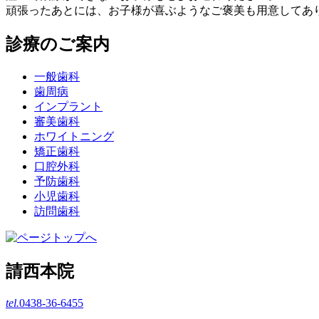
頑張ったあとには、お子様が喜ぶようなご褒美も用意してあ
診療のご案内
一般歯科
歯周病
インプラント
審美歯科
ホワイトニング
矯正歯科
口腔外科
予防歯科
小児歯科
訪問歯科
請西本院
tel.
0438-36-6455