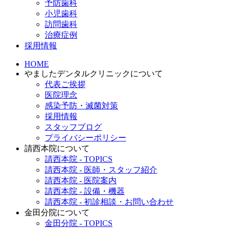
予防歯科
小児歯科
訪問歯科
治療症例
採用情報
HOME
やましたデンタルクリニックについて
代表ご挨拶
医院理念
感染予防・滅菌対策
採用情報
スタッフブログ
プライバシーポリシー
請西本院について
請西本院 - TOPICS
請西本院 - 医師・スタッフ紹介
請西本院 - 医院案内
請西本院 - 設備・機器
請西本院 - 初診相談・お問い合わせ
金田分院について
金田分院 - TOPICS