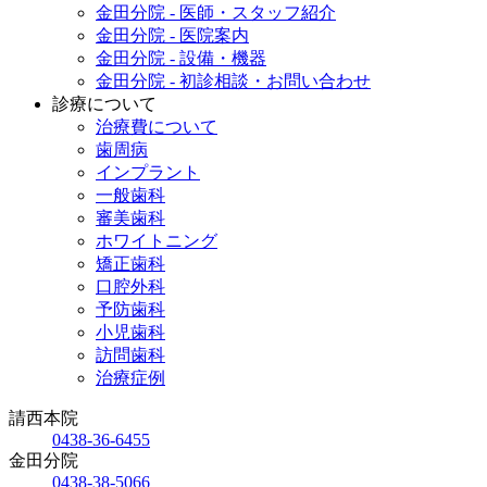
金田分院 - 医師・スタッフ紹介
金田分院 - 医院案内
金田分院 - 設備・機器
金田分院 - 初診相談・お問い合わせ
診療について
治療費について
歯周病
インプラント
一般歯科
審美歯科
ホワイトニング
矯正歯科
口腔外科
予防歯科
小児歯科
訪問歯科
治療症例
請西本院
0438-36-6455
金田分院
0438-38-5066