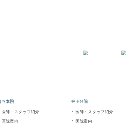
診療時間9:30～12:00 / 
診療担当医表
※最終受付17:30 日祝
住所 〒292-0009 
地図・アクセス
6-48-1
請西本院
金田分院
医師・スタッフ紹介
医師・スタッフ紹介
医院案内
医院案内