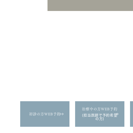
請西本院
tel.
0438-36-645
治療中の方WEB予約
初診の方WEB予約
(担当医師で予約希望
の方)