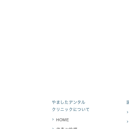
診療時間9:30～12:00 / 13:00～18:00
※最終受付17:30 日祝休診
住所 〒292-0807 千葉県木更津市請西南
3-2-1
やましたデンタル
クリニックについて
HOME