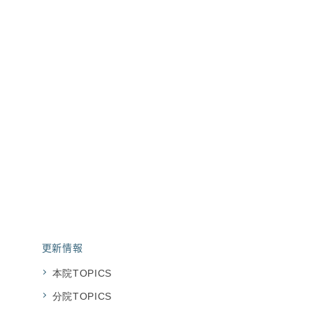
13:00～18:00
診療担当医表
休診
千葉県木更津市金田東
地図・アクセス
更新情報
本院TOPICS
分院TOPICS