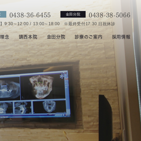
0438-36-6455
0438-38-5066
院
金田分院
:30～12:00 / 13:00～18:00 ※最終受付17:30 日祝休診
院理念
請西本院
金田分院
診療のご案内
採用情報