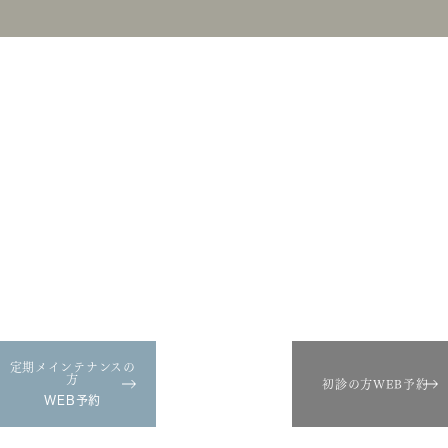
5
t
定期メインテナンスの
方
初診の方WEB予約
WEB予約