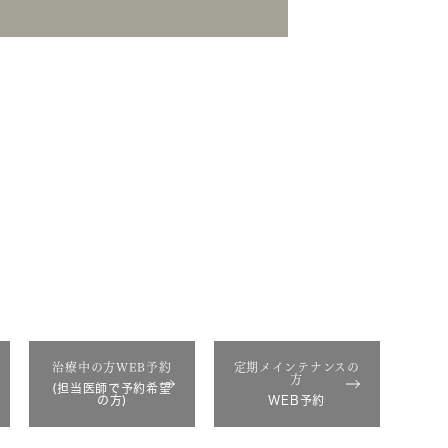
金田分院
el.
0438-38-5066
治療中の方WEB予約
定期メインテナンスの
方
(担当医師で予約希望
の方)
WEB予約