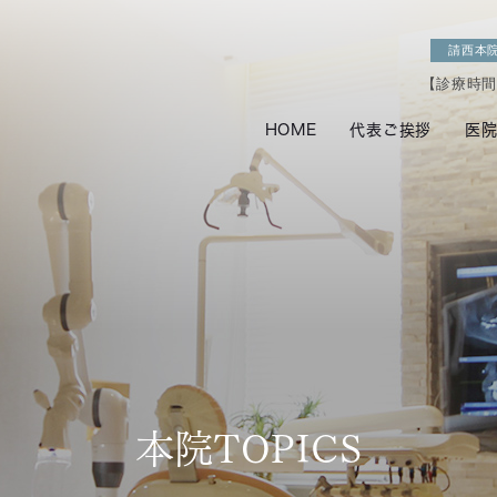
請西本
【診療時間】9
HOME
代表ご挨拶
医
本院TOPICS