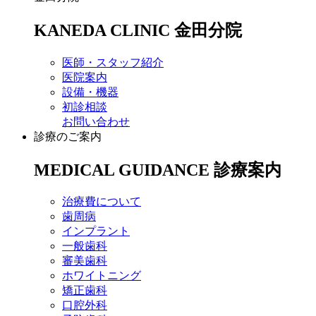
KANEDA CLINIC
金田分院
医師・スタッフ紹介
医院案内
設備・機器
初診相談
お問い合わせ
診療のご案内
MEDICAL GUIDANCE
診療案内
治療費について
歯周病
インプラント
一般歯科
審美歯科
ホワイトニング
矯正歯科
口腔外科