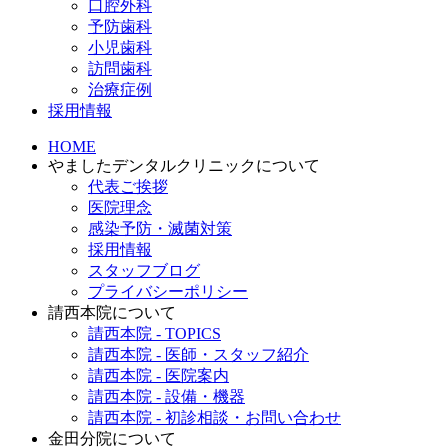
口腔外科
予防歯科
小児歯科
訪問歯科
治療症例
採用情報
HOME
やましたデンタルクリニックについて
代表ご挨拶
医院理念
感染予防・滅菌対策
採用情報
スタッフブログ
プライバシーポリシー
請西本院について
請西本院 - TOPICS
請西本院 - 医師・スタッフ紹介
請西本院 - 医院案内
請西本院 - 設備・機器
請西本院 - 初診相談・お問い合わせ
金田分院について