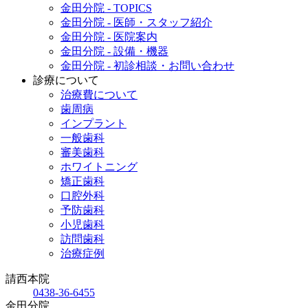
金田分院 - TOPICS
金田分院 - 医師・スタッフ紹介
金田分院 - 医院案内
金田分院 - 設備・機器
金田分院 - 初診相談・お問い合わせ
診療について
治療費について
歯周病
インプラント
一般歯科
審美歯科
ホワイトニング
矯正歯科
口腔外科
予防歯科
小児歯科
訪問歯科
治療症例
請西本院
0438-36-6455
金田分院