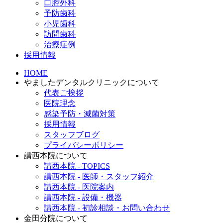
口腔外科
予防歯科
小児歯科
訪問歯科
治療症例
採用情報
HOME
やましたデンタルクリニックについて
代表ご挨拶
医院理念
感染予防・滅菌対策
採用情報
スタッフブログ
プライバシーポリシー
請西本院について
請西本院 - TOPICS
請西本院 - 医師・スタッフ紹介
請西本院 - 医院案内
請西本院 - 設備・機器
請西本院 - 初診相談・お問い合わせ
金田分院について