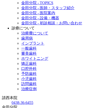
金田分院 - TOPICS
金田分院 - 医師・スタッフ紹介
金田分院 - 医院案内
金田分院 - 設備・機器
金田分院 - 初診相談・お問い合わせ
診療について
治療費について
歯周病
インプラント
一般歯科
審美歯科
ホワイトニング
矯正歯科
口腔外科
予防歯科
小児歯科
訪問歯科
治療症例
請西本院
0438-36-6455
金田分院