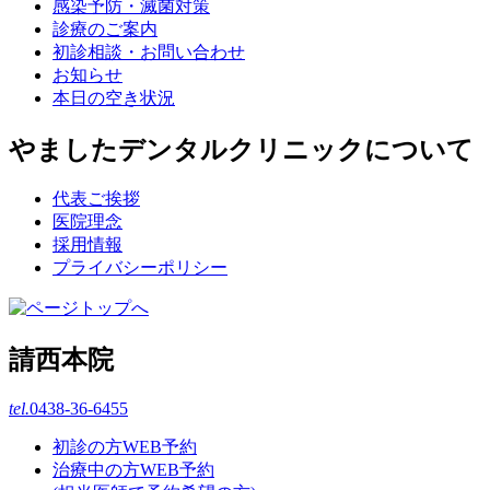
感染予防・滅菌対策
診療のご案内
初診相談・お問い合わせ
お知らせ
本日の空き状況
やましたデンタルクリニックについて
代表ご挨拶
医院理念
採用情報
プライバシーポリシー
請西本院
tel.
0438-36-6455
初診の方WEB予約
治療中の方WEB予約