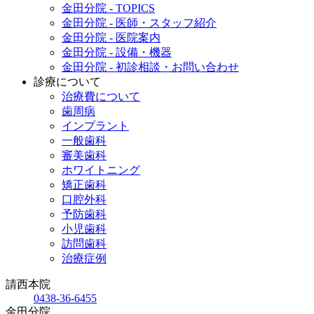
金田分院 - TOPICS
金田分院 - 医師・スタッフ紹介
金田分院 - 医院案内
金田分院 - 設備・機器
金田分院 - 初診相談・お問い合わせ
診療について
治療費について
歯周病
インプラント
一般歯科
審美歯科
ホワイトニング
矯正歯科
口腔外科
予防歯科
小児歯科
訪問歯科
治療症例
請西本院
0438-36-6455
金田分院