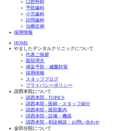
口腔外科
予防歯科
小児歯科
訪問歯科
治療症例
採用情報
HOME
やましたデンタルクリニックについて
代表ご挨拶
医院理念
感染予防・滅菌対策
採用情報
スタッフブログ
プライバシーポリシー
請西本院について
請西本院 - TOPICS
請西本院 - 医師・スタッフ紹介
請西本院 - 医院案内
請西本院 - 設備・機器
請西本院 - 初診相談・お問い合わせ
金田分院について