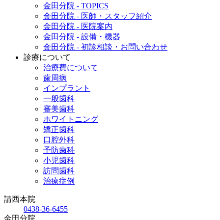
金田分院 - TOPICS
金田分院 - 医師・スタッフ紹介
金田分院 - 医院案内
金田分院 - 設備・機器
金田分院 - 初診相談・お問い合わせ
診療について
治療費について
歯周病
インプラント
一般歯科
審美歯科
ホワイトニング
矯正歯科
口腔外科
予防歯科
小児歯科
訪問歯科
治療症例
請西本院
0438-36-6455
金田分院