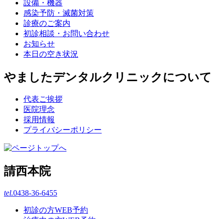
設備・機器
感染予防・滅菌対策
診療のご案内
初診相談・お問い合わせ
お知らせ
本日の空き状況
やましたデンタルクリニックについて
代表ご挨拶
医院理念
採用情報
プライバシーポリシー
請西本院
tel.
0438-36-6455
初診の方WEB予約