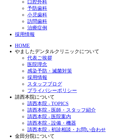
口腔外科
予防歯科
小児歯科
訪問歯科
治療症例
採用情報
HOME
やましたデンタルクリニックについて
代表ご挨拶
医院理念
感染予防・滅菌対策
採用情報
スタッフブログ
プライバシーポリシー
請西本院について
請西本院 - TOPICS
請西本院 - 医師・スタッフ紹介
請西本院 - 医院案内
請西本院 - 設備・機器
請西本院 - 初診相談・お問い合わせ
金田分院について