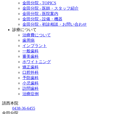
金田分院 - TOPICS
金田分院 - 医師・スタッフ紹介
金田分院 - 医院案内
金田分院 - 設備・機器
金田分院 - 初診相談・お問い合わせ
診療について
治療費について
歯周病
インプラント
一般歯科
審美歯科
ホワイトニング
矯正歯科
口腔外科
予防歯科
小児歯科
訪問歯科
治療症例
請西本院
0438-36-6455
金田分院