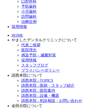
口腔外科
予防歯科
小児歯科
訪問歯科
治療症例
採用情報
HOME
やましたデンタルクリニックについて
代表ご挨拶
医院理念
感染予防・滅菌対策
採用情報
スタッフブログ
プライバシーポリシー
請西本院について
請西本院 - TOPICS
請西本院 - 医師・スタッフ紹介
請西本院 - 医院案内
請西本院 - 設備・機器
請西本院 - 初診相談・お問い合わせ
金田分院について