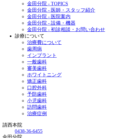
金田分院 - TOPICS
金田分院 - 医師・スタッフ紹介
金田分院 - 医院案内
金田分院 - 設備・機器
金田分院 - 初診相談・お問い合わせ
診療について
治療費について
歯周病
インプラント
一般歯科
審美歯科
ホワイトニング
矯正歯科
口腔外科
予防歯科
小児歯科
訪問歯科
治療症例
請西本院
0438-36-6455
金田分院