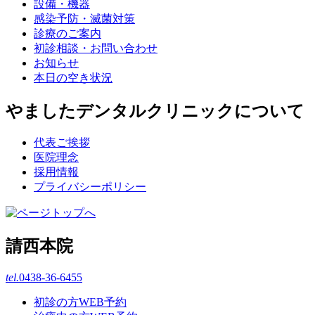
設備・機器
感染予防・滅菌対策
診療のご案内
初診相談・お問い合わせ
お知らせ
本日の空き状況
やましたデンタルクリニックについて
代表ご挨拶
医院理念
採用情報
プライバシーポリシー
請西本院
tel.
0438-36-6455
初診の方WEB予約