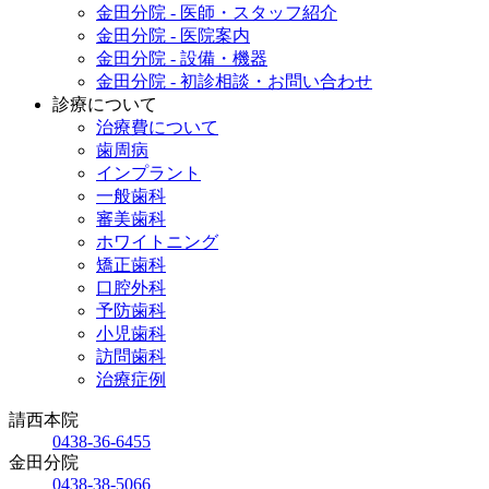
金田分院 - 医師・スタッフ紹介
金田分院 - 医院案内
金田分院 - 設備・機器
金田分院 - 初診相談・お問い合わせ
診療について
治療費について
歯周病
インプラント
一般歯科
審美歯科
ホワイトニング
矯正歯科
口腔外科
予防歯科
小児歯科
訪問歯科
治療症例
請西本院
0438-36-6455
金田分院
0438-38-5066