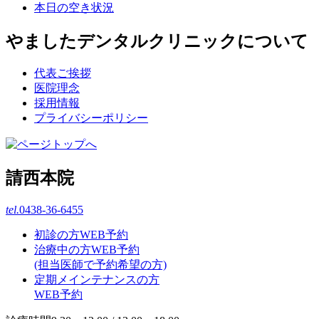
本日の空き状況
やましたデンタルクリニックについて
代表ご挨拶
医院理念
採用情報
プライバシーポリシー
請西本院
tel.
0438-36-6455
初診の方WEB予約
治療中の方WEB予約
(担当医師で予約希望の方)
定期メインテナンスの方
WEB予約