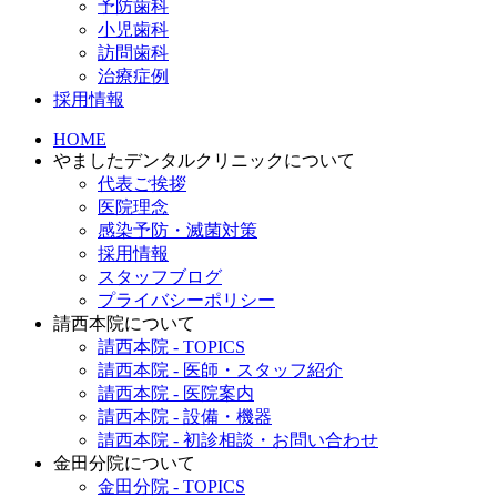
予防歯科
小児歯科
訪問歯科
治療症例
採用情報
HOME
やましたデンタルクリニックについて
代表ご挨拶
医院理念
感染予防・滅菌対策
採用情報
スタッフブログ
プライバシーポリシー
請西本院について
請西本院 - TOPICS
請西本院 - 医師・スタッフ紹介
請西本院 - 医院案内
請西本院 - 設備・機器
請西本院 - 初診相談・お問い合わせ
金田分院について
金田分院 - TOPICS