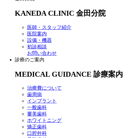
KANEDA CLINIC
金田分院
医師・スタッフ紹介
医院案内
設備・機器
初診相談
お問い合わせ
診療のご案内
MEDICAL GUIDANCE
診療案内
治療費について
歯周病
インプラント
一般歯科
審美歯科
ホワイトニング
矯正歯科
口腔外科