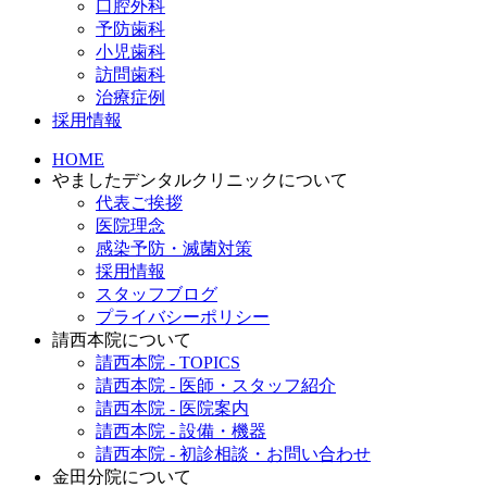
口腔外科
予防歯科
小児歯科
訪問歯科
治療症例
採用情報
HOME
やましたデンタルクリニックについて
代表ご挨拶
医院理念
感染予防・滅菌対策
採用情報
スタッフブログ
プライバシーポリシー
請西本院について
請西本院 - TOPICS
請西本院 - 医師・スタッフ紹介
請西本院 - 医院案内
請西本院 - 設備・機器
請西本院 - 初診相談・お問い合わせ
金田分院について