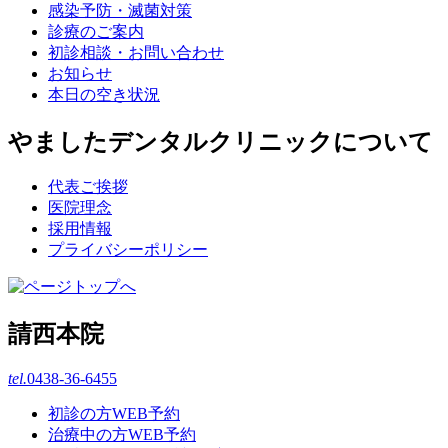
感染予防・滅菌対策
診療のご案内
初診相談・お問い合わせ
お知らせ
本日の空き状況
やましたデンタルクリニックについて
代表ご挨拶
医院理念
採用情報
プライバシーポリシー
請西本院
tel.
0438-36-6455
初診の方WEB予約
治療中の方WEB予約