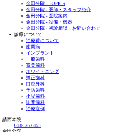
金田分院 - TOPICS
金田分院 - 医師・スタッフ紹介
金田分院 - 医院案内
金田分院 - 設備・機器
金田分院 - 初診相談・お問い合わせ
診療について
治療費について
歯周病
インプラント
一般歯科
審美歯科
ホワイトニング
矯正歯科
口腔外科
予防歯科
小児歯科
訪問歯科
治療症例
請西本院
0438-36-6455
金田分院