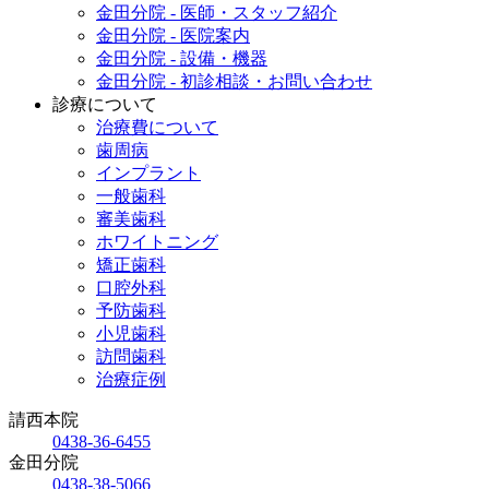
金田分院 - 医師・スタッフ紹介
金田分院 - 医院案内
金田分院 - 設備・機器
金田分院 - 初診相談・お問い合わせ
診療について
治療費について
歯周病
インプラント
一般歯科
審美歯科
ホワイトニング
矯正歯科
口腔外科
予防歯科
小児歯科
訪問歯科
治療症例
請西本院
0438-36-6455
金田分院
0438-38-5066