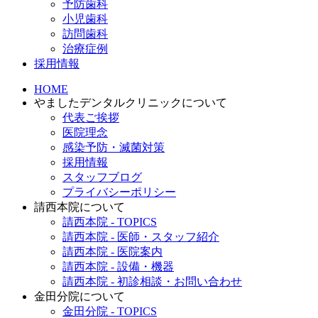
予防歯科
小児歯科
訪問歯科
治療症例
採用情報
HOME
やましたデンタルクリニックについて
代表ご挨拶
医院理念
感染予防・滅菌対策
採用情報
スタッフブログ
プライバシーポリシー
請西本院について
請西本院 - TOPICS
請西本院 - 医師・スタッフ紹介
請西本院 - 医院案内
請西本院 - 設備・機器
請西本院 - 初診相談・お問い合わせ
金田分院について
金田分院 - TOPICS