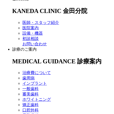
KANEDA CLINIC
金田分院
医師・スタッフ紹介
医院案内
設備・機器
初診相談
お問い合わせ
診療のご案内
MEDICAL GUIDANCE
診療案内
治療費について
歯周病
インプラント
一般歯科
審美歯科
ホワイトニング
矯正歯科
口腔外科