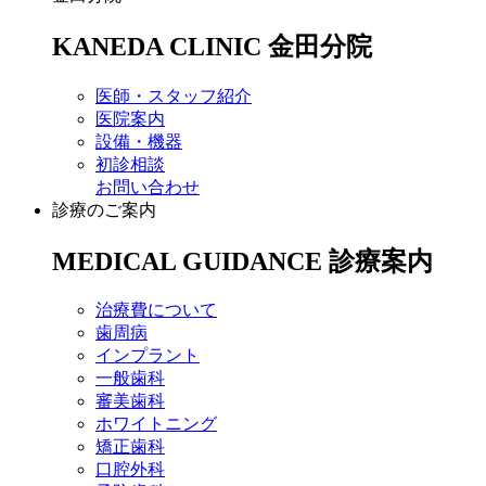
KANEDA CLINIC
金田分院
医師・スタッフ紹介
医院案内
設備・機器
初診相談
お問い合わせ
診療のご案内
MEDICAL GUIDANCE
診療案内
治療費について
歯周病
インプラント
一般歯科
審美歯科
ホワイトニング
矯正歯科
口腔外科