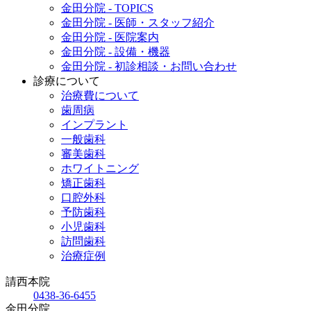
金田分院 - TOPICS
金田分院 - 医師・スタッフ紹介
金田分院 - 医院案内
金田分院 - 設備・機器
金田分院 - 初診相談・お問い合わせ
診療について
治療費について
歯周病
インプラント
一般歯科
審美歯科
ホワイトニング
矯正歯科
口腔外科
予防歯科
小児歯科
訪問歯科
治療症例
請西本院
0438-36-6455
金田分院