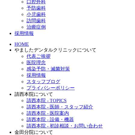
口腔外科
予防歯科
小児歯科
訪問歯科
治療症例
採用情報
HOME
やましたデンタルクリニックについて
代表ご挨拶
医院理念
感染予防・滅菌対策
採用情報
スタッフブログ
プライバシーポリシー
請西本院について
請西本院 - TOPICS
請西本院 - 医師・スタッフ紹介
請西本院 - 医院案内
請西本院 - 設備・機器
請西本院 - 初診相談・お問い合わせ
金田分院について