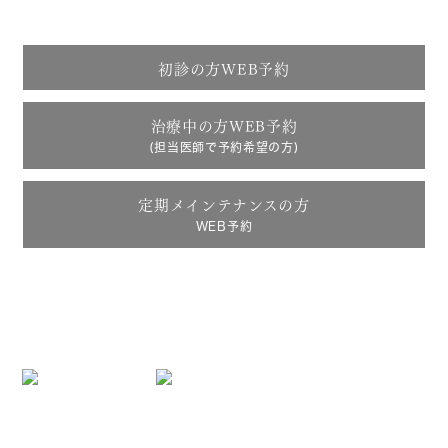
tel.
0438-38-5066
初診の方WEB予約
治療中の方WEB予約
(担当医師で予約希望の方)
定期メインテナンスの方
WEB予約
診療時間9:30～12:00 / 13:00～18:00
※最終受付17:30 日祝休診
住所 〒292-0009 千葉県木更津市金田東6-48-1
診療担当医表