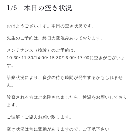
請西本院について
1/6 本日の空き状況
請西本院 - TOPICS
請西本院 - 医師・スタッフ紹介
おはようございます。本日の空き状況です。
請西本院 - 医院案内
先生のご予約は、終日大変混みあっております。
請西本院 - 設備・機器
請西本院 - 初診相談・お問い合わせ
メンテナンス（検診）のご予約は、
10:30~11:30/14:00~15:30/16:00~17:00に空きがございま
金田分院について
す。
金田分院 - TOPICS
診察状況により、多少の待ち時間が発生するかもしれませ
金田分院 - 医師・スタッフ紹介
ん。
金田分院 - 医院案内
診察される方はご来院されましたら、検温をお願いしており
金田分院 - 設備・機器
ます。
金田分院 - 初診相談・お問い合わせ
ご理解・ご協力お願い致します。
診療について
空き状況は常に変動がありますので、ご了承下さい