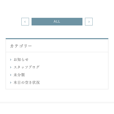
治療費について
矯正歯科
歯周病
口腔外科
インプラント
予防歯科
ALL
一般歯科
小児歯科
審美歯科
訪問歯科
ホワイトニング
治療症例
カテゴリー
0438-36-6455
請西本院
お知らせ
0438-38-5066
金田分院
スタッフブログ
未分類
本日の空き状況