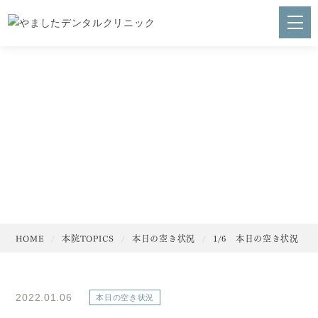
本院TOPICS
HOME
やましたデンタルクリニックについて
代表ご挨拶
医院理念
感染予防・滅菌対策
HOME
本院TOPICS
本日の空き状況
1/6 本日の空き状況
採用情報
スタッフブログ
プライバシーポリシー
2022.01.06
本日の空き状況