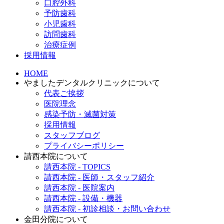
口腔外科
予防歯科
小児歯科
訪問歯科
治療症例
採用情報
HOME
やましたデンタルクリニックについて
代表ご挨拶
医院理念
感染予防・滅菌対策
採用情報
スタッフブログ
プライバシーポリシー
請西本院について
請西本院 - TOPICS
請西本院 - 医師・スタッフ紹介
請西本院 - 医院案内
請西本院 - 設備・機器
請西本院 - 初診相談・お問い合わせ
金田分院について