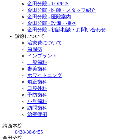
金田分院 - TOPICS
金田分院 - 医師・スタッフ紹介
金田分院 - 医院案内
金田分院 - 設備・機器
金田分院 - 初診相談・お問い合わせ
診療について
治療費について
歯周病
インプラント
一般歯科
審美歯科
ホワイトニング
矯正歯科
口腔外科
予防歯科
小児歯科
訪問歯科
治療症例
請西本院
0438-36-6455
金田分院