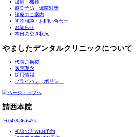
設備・機器
感染予防・滅菌対策
診療のご案内
初診相談・お問い合わせ
お知らせ
本日の空き状況
やましたデンタルクリニックについて
代表ご挨拶
医院理念
採用情報
プライバシーポリシー
請西本院
tel.
0438-36-6455
初診の方WEB予約