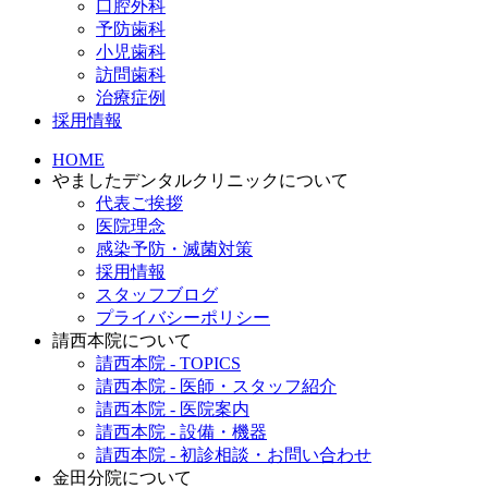
口腔外科
予防歯科
小児歯科
訪問歯科
治療症例
採用情報
HOME
やましたデンタルクリニックについて
代表ご挨拶
医院理念
感染予防・滅菌対策
採用情報
スタッフブログ
プライバシーポリシー
請西本院について
請西本院 - TOPICS
請西本院 - 医師・スタッフ紹介
請西本院 - 医院案内
請西本院 - 設備・機器
請西本院 - 初診相談・お問い合わせ
金田分院について