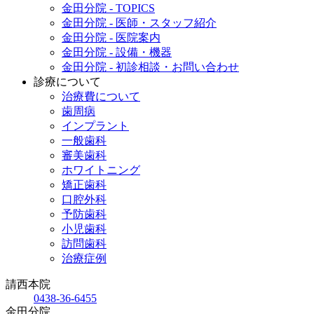
金田分院 - TOPICS
金田分院 - 医師・スタッフ紹介
金田分院 - 医院案内
金田分院 - 設備・機器
金田分院 - 初診相談・お問い合わせ
診療について
治療費について
歯周病
インプラント
一般歯科
審美歯科
ホワイトニング
矯正歯科
口腔外科
予防歯科
小児歯科
訪問歯科
治療症例
請西本院
0438-36-6455
金田分院