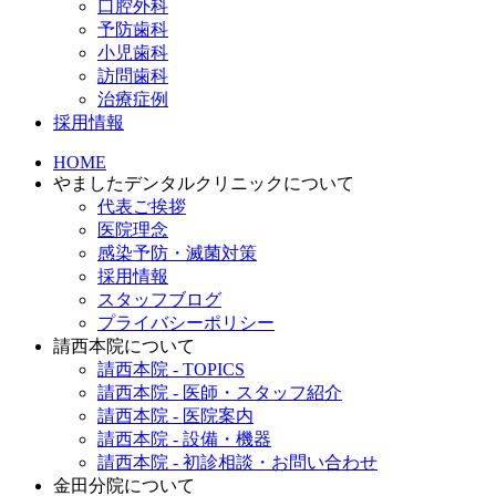
口腔外科
予防歯科
小児歯科
訪問歯科
治療症例
採用情報
HOME
やましたデンタルクリニックについて
代表ご挨拶
医院理念
感染予防・滅菌対策
採用情報
スタッフブログ
プライバシーポリシー
請西本院について
請西本院 - TOPICS
請西本院 - 医師・スタッフ紹介
請西本院 - 医院案内
請西本院 - 設備・機器
請西本院 - 初診相談・お問い合わせ
金田分院について