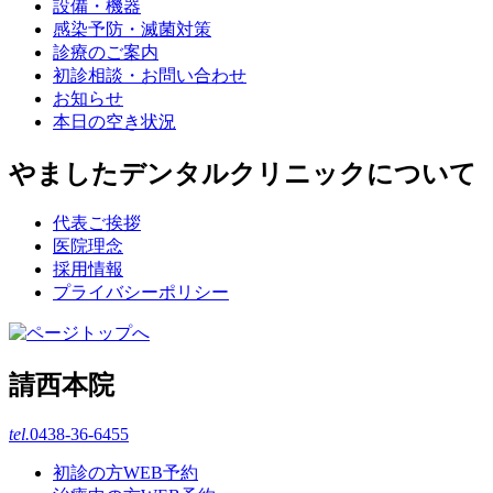
設備・機器
感染予防・滅菌対策
診療のご案内
初診相談・お問い合わせ
お知らせ
本日の空き状況
やましたデンタルクリニックについて
代表ご挨拶
医院理念
採用情報
プライバシーポリシー
請西本院
tel.
0438-36-6455
初診の方WEB予約