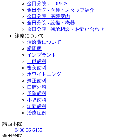
金田分院 - TOPICS
金田分院 - 医師・スタッフ紹介
金田分院 - 医院案内
金田分院 - 設備・機器
金田分院 - 初診相談・お問い合わせ
診療について
治療費について
歯周病
インプラント
一般歯科
審美歯科
ホワイトニング
矯正歯科
口腔外科
予防歯科
小児歯科
訪問歯科
治療症例
請西本院
0438-36-6455
金田分院