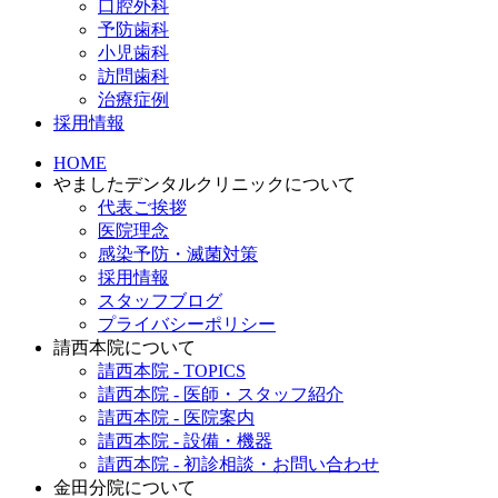
口腔外科
予防歯科
小児歯科
訪問歯科
治療症例
採用情報
HOME
やましたデンタルクリニックについて
代表ご挨拶
医院理念
感染予防・滅菌対策
採用情報
スタッフブログ
プライバシーポリシー
請西本院について
請西本院 - TOPICS
請西本院 - 医師・スタッフ紹介
請西本院 - 医院案内
請西本院 - 設備・機器
請西本院 - 初診相談・お問い合わせ
金田分院について