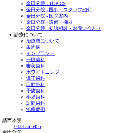
金田分院 - TOPICS
金田分院 - 医師・スタッフ紹介
金田分院 - 医院案内
金田分院 - 設備・機器
金田分院 - 初診相談・お問い合わせ
診療について
治療費について
歯周病
インプラント
一般歯科
審美歯科
ホワイトニング
矯正歯科
口腔外科
予防歯科
小児歯科
訪問歯科
治療症例
請西本院
0438-36-6455
金田分院