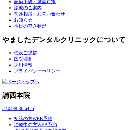
感染予防・滅菌対策
診療のご案内
初診相談・お問い合わせ
お知らせ
本日の空き状況
やましたデンタルクリニックについて
代表ご挨拶
医院理念
採用情報
プライバシーポリシー
請西本院
tel.
0438-36-6455
初診の方WEB予約
治療中の方WEB予約