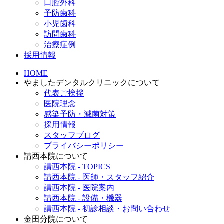
口腔外科
予防歯科
小児歯科
訪問歯科
治療症例
採用情報
HOME
やましたデンタルクリニックについて
代表ご挨拶
医院理念
感染予防・滅菌対策
採用情報
スタッフブログ
プライバシーポリシー
請西本院について
請西本院 - TOPICS
請西本院 - 医師・スタッフ紹介
請西本院 - 医院案内
請西本院 - 設備・機器
請西本院 - 初診相談・お問い合わせ
金田分院について