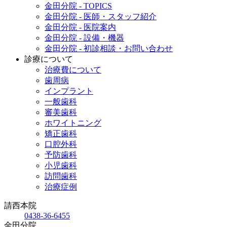
金田分院 - TOPICS
金田分院 - 医師・スタッフ紹介
金田分院 - 医院案内
金田分院 - 設備・機器
金田分院 - 初診相談・お問い合わせ
診療について
治療費について
歯周病
インプラント
一般歯科
審美歯科
ホワイトニング
矯正歯科
口腔外科
予防歯科
小児歯科
訪問歯科
治療症例
請西本院
0438-36-6455
金田分院