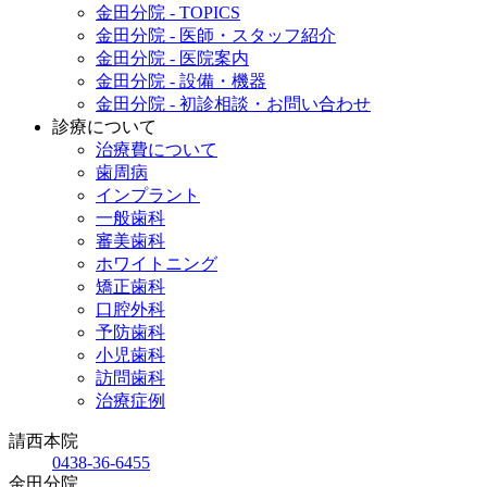
金田分院 - TOPICS
金田分院 - 医師・スタッフ紹介
金田分院 - 医院案内
金田分院 - 設備・機器
金田分院 - 初診相談・お問い合わせ
診療について
治療費について
歯周病
インプラント
一般歯科
審美歯科
ホワイトニング
矯正歯科
口腔外科
予防歯科
小児歯科
訪問歯科
治療症例
請西本院
0438-36-6455
金田分院