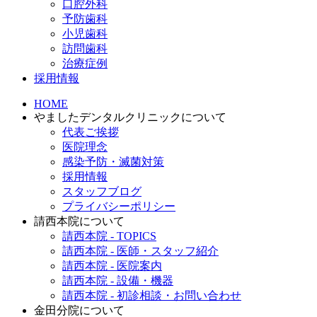
口腔外科
予防歯科
小児歯科
訪問歯科
治療症例
採用情報
HOME
やましたデンタルクリニックについて
代表ご挨拶
医院理念
感染予防・滅菌対策
採用情報
スタッフブログ
プライバシーポリシー
請西本院について
請西本院 - TOPICS
請西本院 - 医師・スタッフ紹介
請西本院 - 医院案内
請西本院 - 設備・機器
請西本院 - 初診相談・お問い合わせ
金田分院について