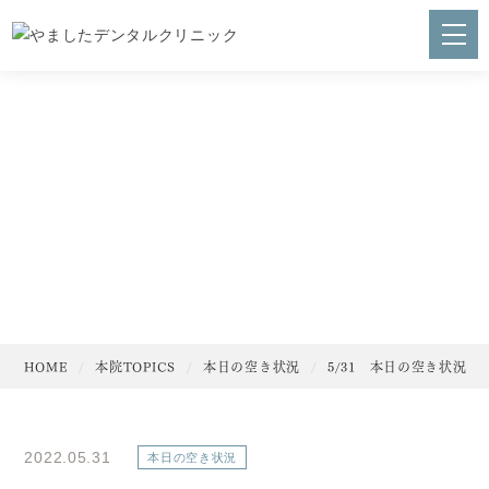
本院TOPICS
HOME
やましたデンタルクリニックについて
代表ご挨拶
医院理念
感染予防・滅菌対策
HOME
本院TOPICS
本日の空き状況
5/31 本日の空き状況
採用情報
スタッフブログ
プライバシーポリシー
2022.05.31
本日の空き状況