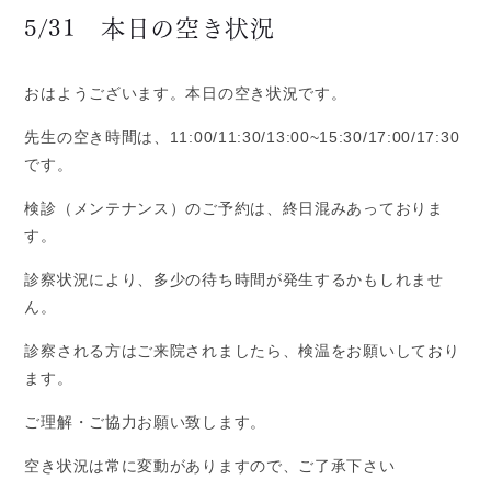
請西本院について
5/31 本日の空き状況
請西本院 - TOPICS
請西本院 - 医師・スタッフ紹介
おはようございます。本日の空き状況です。
請西本院 - 医院案内
先生の空き時間は、11:00/11:30/13:00~15:30/17:00/17:30
請西本院 - 設備・機器
です。
請西本院 - 初診相談・お問い合わせ
検診（メンテナンス）のご予約は、終日混みあっておりま
金田分院について
す。
金田分院 - TOPICS
診察状況により、多少の待ち時間が発生するかもしれませ
金田分院 - 医師・スタッフ紹介
ん。
金田分院 - 医院案内
診察される方はご来院されましたら、検温をお願いしており
金田分院 - 設備・機器
ます。
金田分院 - 初診相談・お問い合わせ
ご理解・ご協力お願い致します。
診療について
空き状況は常に変動がありますので、ご了承下さい