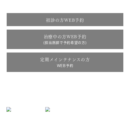
tel.
0438-38-5066
初診の方WEB予約
治療中の方WEB予約
(担当医師で予約希望の方)
定期メインテナンスの方
WEB予約
診療時間9:30～12:00 / 13:00～18:00
※最終受付17:30 日祝休診
住所 〒292-0009 千葉県木更津市金田東6-48-1
診療担当医表