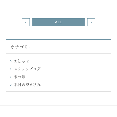
治療費について
矯正歯科
歯周病
口腔外科
インプラント
予防歯科
ALL
一般歯科
小児歯科
審美歯科
訪問歯科
ホワイトニング
治療症例
カテゴリー
0438-36-6455
請西本院
お知らせ
0438-38-5066
金田分院
スタッフブログ
未分類
本日の空き状況