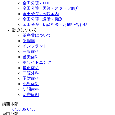
金田分院 - TOPICS
金田分院 - 医師・スタッフ紹介
金田分院 - 医院案内
金田分院 - 設備・機器
金田分院 - 初診相談・お問い合わせ
診療について
治療費について
歯周病
インプラント
一般歯科
審美歯科
ホワイトニング
矯正歯科
口腔外科
予防歯科
小児歯科
訪問歯科
治療症例
請西本院
0438-36-6455
金田分院