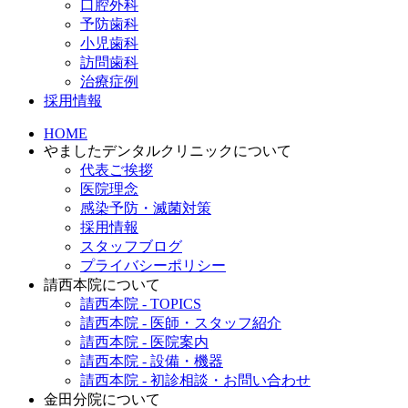
口腔外科
予防歯科
小児歯科
訪問歯科
治療症例
採用情報
HOME
やましたデンタルクリニックについて
代表ご挨拶
医院理念
感染予防・滅菌対策
採用情報
スタッフブログ
プライバシーポリシー
請西本院について
請西本院 - TOPICS
請西本院 - 医師・スタッフ紹介
請西本院 - 医院案内
請西本院 - 設備・機器
請西本院 - 初診相談・お問い合わせ
金田分院について