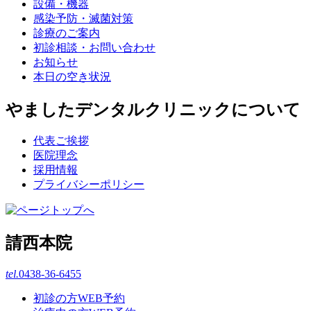
設備・機器
感染予防・滅菌対策
診療のご案内
初診相談・お問い合わせ
お知らせ
本日の空き状況
やましたデンタルクリニックについて
代表ご挨拶
医院理念
採用情報
プライバシーポリシー
請西本院
tel.
0438-36-6455
初診の方WEB予約