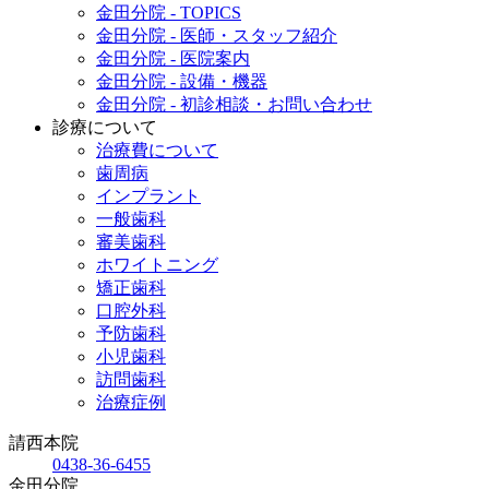
金田分院 - TOPICS
金田分院 - 医師・スタッフ紹介
金田分院 - 医院案内
金田分院 - 設備・機器
金田分院 - 初診相談・お問い合わせ
診療について
治療費について
歯周病
インプラント
一般歯科
審美歯科
ホワイトニング
矯正歯科
口腔外科
予防歯科
小児歯科
訪問歯科
治療症例
請西本院
0438-36-6455
金田分院