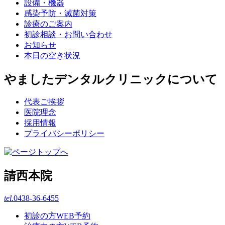
設備・機器
感染予防・滅菌対策
診療のご案内
初診相談・お問い合わせ
お知らせ
本日の空き状況
やましたデンタルクリニックについて
代表ご挨拶
医院理念
採用情報
プライバシーポリシー
請西本院
tel.
0438-36-6455
初診の方WEB予約