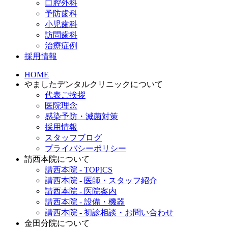
口腔外科
予防歯科
小児歯科
訪問歯科
治療症例
採用情報
HOME
やましたデンタルクリニックについて
代表ご挨拶
医院理念
感染予防・滅菌対策
採用情報
スタッフブログ
プライバシーポリシー
請西本院について
請西本院 - TOPICS
請西本院 - 医師・スタッフ紹介
請西本院 - 医院案内
請西本院 - 設備・機器
請西本院 - 初診相談・お問い合わせ
金田分院について