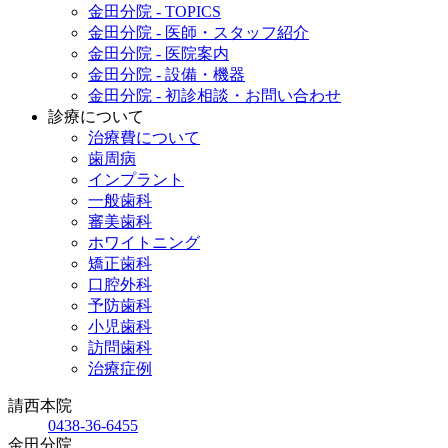
金田分院 - TOPICS
金田分院 - 医師・スタッフ紹介
金田分院 - 医院案内
金田分院 - 設備・機器
金田分院 - 初診相談・お問い合わせ
診療について
治療費について
歯周病
インプラント
一般歯科
審美歯科
ホワイトニング
矯正歯科
口腔外科
予防歯科
小児歯科
訪問歯科
治療症例
請西本院
0438-36-6455
金田分院