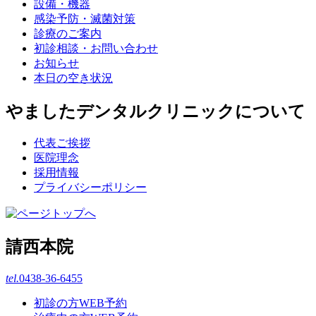
設備・機器
感染予防・滅菌対策
診療のご案内
初診相談・お問い合わせ
お知らせ
本日の空き状況
やましたデンタルクリニックについて
代表ご挨拶
医院理念
採用情報
プライバシーポリシー
請西本院
tel.
0438-36-6455
初診の方WEB予約