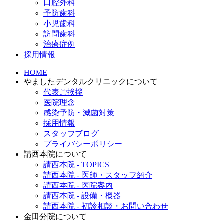
口腔外科
予防歯科
小児歯科
訪問歯科
治療症例
採用情報
HOME
やましたデンタルクリニックについて
代表ご挨拶
医院理念
感染予防・滅菌対策
採用情報
スタッフブログ
プライバシーポリシー
請西本院について
請西本院 - TOPICS
請西本院 - 医師・スタッフ紹介
請西本院 - 医院案内
請西本院 - 設備・機器
請西本院 - 初診相談・お問い合わせ
金田分院について