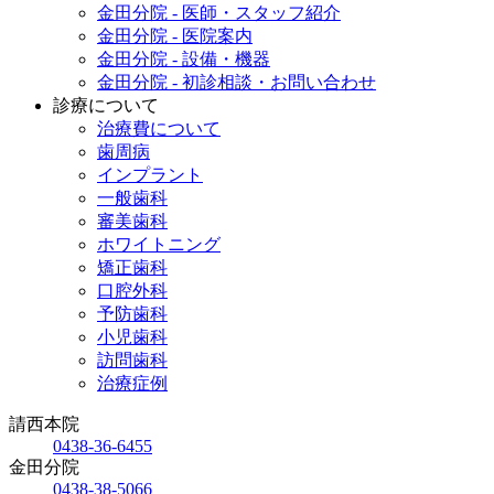
金田分院 - 医師・スタッフ紹介
金田分院 - 医院案内
金田分院 - 設備・機器
金田分院 - 初診相談・お問い合わせ
診療について
治療費について
歯周病
インプラント
一般歯科
審美歯科
ホワイトニング
矯正歯科
口腔外科
予防歯科
小児歯科
訪問歯科
治療症例
請西本院
0438-36-6455
金田分院
0438-38-5066