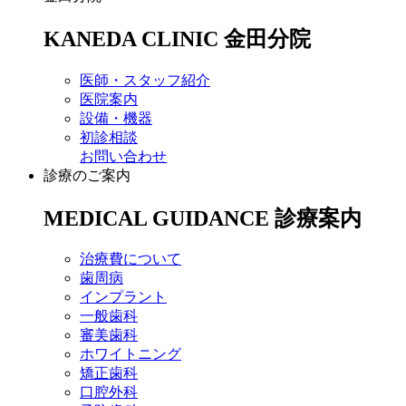
KANEDA CLINIC
金田分院
医師・スタッフ紹介
医院案内
設備・機器
初診相談
お問い合わせ
診療のご案内
MEDICAL GUIDANCE
診療案内
治療費について
歯周病
インプラント
一般歯科
審美歯科
ホワイトニング
矯正歯科
口腔外科