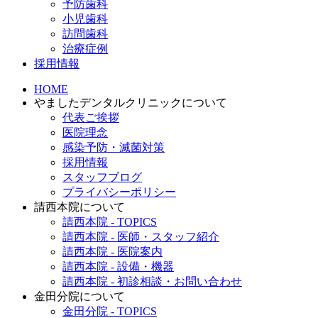
予防歯科
小児歯科
訪問歯科
治療症例
採用情報
HOME
やましたデンタルクリニックについて
代表ご挨拶
医院理念
感染予防・滅菌対策
採用情報
スタッフブログ
プライバシーポリシー
請西本院について
請西本院 - TOPICS
請西本院 - 医師・スタッフ紹介
請西本院 - 医院案内
請西本院 - 設備・機器
請西本院 - 初診相談・お問い合わせ
金田分院について
金田分院 - TOPICS