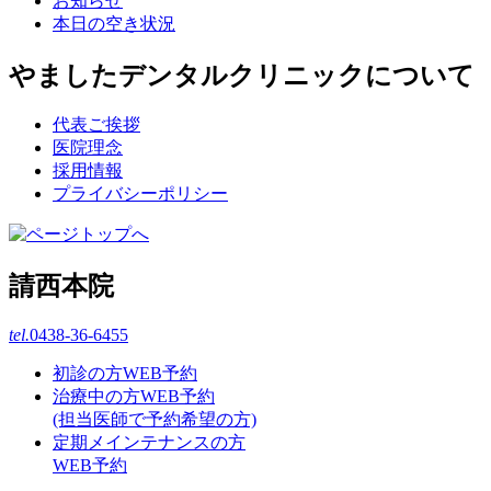
お知らせ
本日の空き状況
やましたデンタルクリニックについて
代表ご挨拶
医院理念
採用情報
プライバシーポリシー
請西本院
tel.
0438-36-6455
初診の方WEB予約
治療中の方WEB予約
(担当医師で予約希望の方)
定期メインテナンスの方
WEB予約