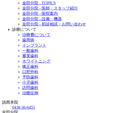
金田分院 - TOPICS
金田分院 - 医師・スタッフ紹介
金田分院 - 医院案内
金田分院 - 設備・機器
金田分院 - 初診相談・お問い合わせ
診療について
治療費について
歯周病
インプラント
一般歯科
審美歯科
ホワイトニング
矯正歯科
口腔外科
予防歯科
小児歯科
訪問歯科
治療症例
請西本院
0438-36-6455
金田分院