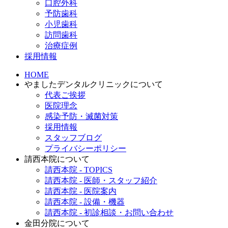
口腔外科
予防歯科
小児歯科
訪問歯科
治療症例
採用情報
HOME
やましたデンタルクリニックについて
代表ご挨拶
医院理念
感染予防・滅菌対策
採用情報
スタッフブログ
プライバシーポリシー
請西本院について
請西本院 - TOPICS
請西本院 - 医師・スタッフ紹介
請西本院 - 医院案内
請西本院 - 設備・機器
請西本院 - 初診相談・お問い合わせ
金田分院について