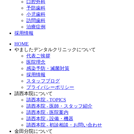
口腔外科
予防歯科
小児歯科
訪問歯科
治療症例
採用情報
HOME
やましたデンタルクリニックについて
代表ご挨拶
医院理念
感染予防・滅菌対策
採用情報
スタッフブログ
プライバシーポリシー
請西本院について
請西本院 - TOPICS
請西本院 - 医師・スタッフ紹介
請西本院 - 医院案内
請西本院 - 設備・機器
請西本院 - 初診相談・お問い合わせ
金田分院について