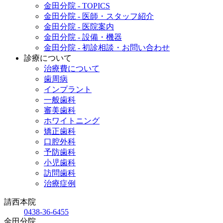
金田分院 - TOPICS
金田分院 - 医師・スタッフ紹介
金田分院 - 医院案内
金田分院 - 設備・機器
金田分院 - 初診相談・お問い合わせ
診療について
治療費について
歯周病
インプラント
一般歯科
審美歯科
ホワイトニング
矯正歯科
口腔外科
予防歯科
小児歯科
訪問歯科
治療症例
請西本院
0438-36-6455
金田分院